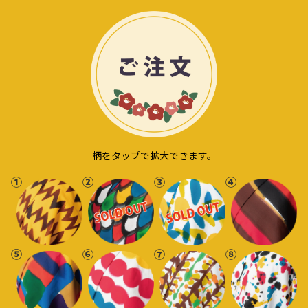
柄をタップで拡大できます。
①
②
③
④
⑤
⑥
⑦
⑧