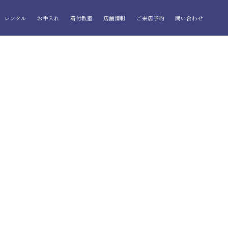
レンタル
お手入れ
着付教室
店舗情報
ご来店予約
問い合わせ