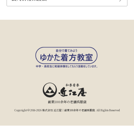
創業100余年の老舗呉服店
Copyright © 2016-2026 株式会社 近江屋｜創業100余年の老舗呉服店. All Rights Reserved