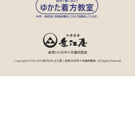
創業100余年の老舗呉服店
Copyright © 2016-2026 株式会社 近江屋｜創業100余年の老舗呉服店. All Rights Reserved