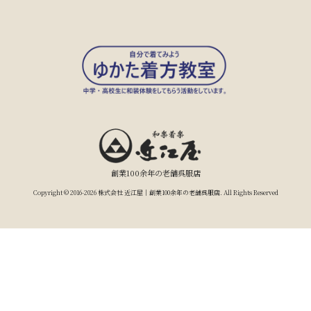
創業100余年の老舗呉服店
Copyright © 2016-2026 株式会社 近江屋｜創業100余年の老舗呉服店. All Rights Reserved