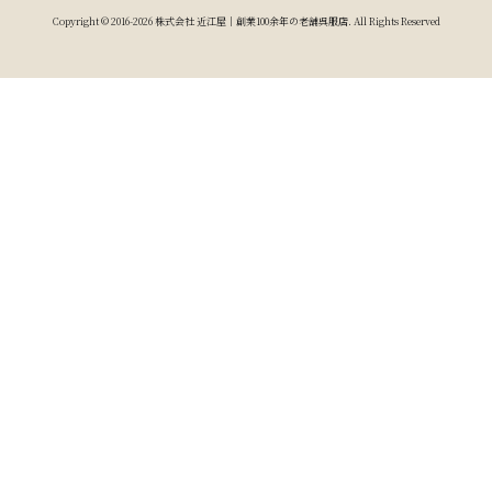
Copyright © 2016-2026 株式会社 近江屋｜創業100余年の老舗呉服店. All Rights Reserved