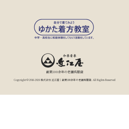
創業100余年の老舗呉服店
Copyright © 2016-2026 株式会社 近江屋｜創業100余年の老舗呉服店. All Rights Reserved