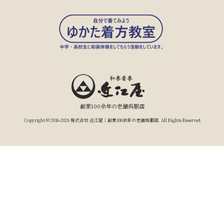
創業100余年の老舗呉服店
Copyright © 2016-2026 株式会社 近江屋｜創業100余年の老舗呉服店. All Rights Reserved